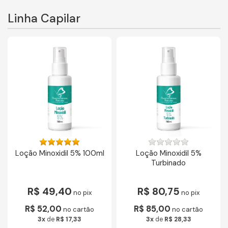
Linha Capilar
Loção Minoxidil 5% 100ml
Loção Minoxidil 5%
Turbinado
R$ 49,40
R$ 80,75
no pix
no pix
R$ 52,00
R$ 85,00
no cartão
no cartão
3x
de
R$ 17,33
3x
de
R$ 28,33