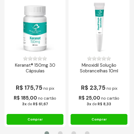
Keranat® 150mg 30
Minoxidil Solução
Cápsulas
Sobrancelhas 10ml
R$ 175,75
R$ 23,75
no pix
no pix
R$ 185,00
R$ 25,00
no cartão
no cartão
3x
de
R$ 61,67
3x
de
R$ 8,33