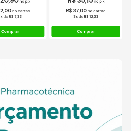
 20,90
R$ 35,15
no pix
no pix
22,00
R$ 37,00
no cartão
no cartão
3x
de
R$ 7,33
3x
de
R$ 12,33