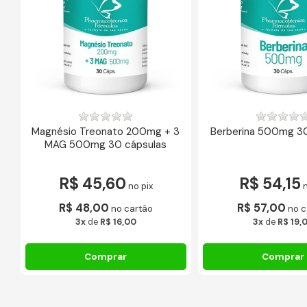
Magnésio Treonato 200mg + 3
Berberina 500mg 3
MAG 500mg 30 cápsulas
R$ 45,60
R$ 54,15
no pix
n
R$ 48,00
R$ 57,00
no cartão
no c
3x
de
R$ 16,00
3x
de
R$ 19,