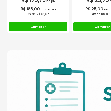
R$ 175,75
R$ 23,75
no pix
R$ 185,00
R$ 25,00
no cartão
no c
3x
de
R$ 61,67
3x
de
R$ 8,3