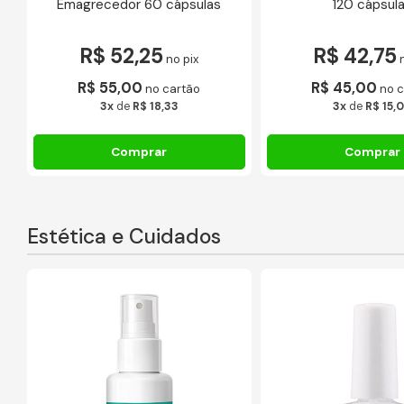
Emagrecedor 60 cápsulas
120 cápsul
R$ 52,25
R$ 42,75
no pix
R$ 55,00
R$ 45,00
no cartão
no c
3x
de
R$ 18,33
3x
de
R$ 15,
Estética e Cuidados