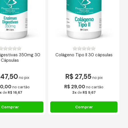
igestivas 350mg 30
Colágeno Tipo II 30 cápsulas
G
Cápsulas
 47,50
R$ 27,55
no pix
no pix
50,00
R$ 29,00
no cartão
no cartão
x
de
R$ 16,67
3x
de
R$ 9,67