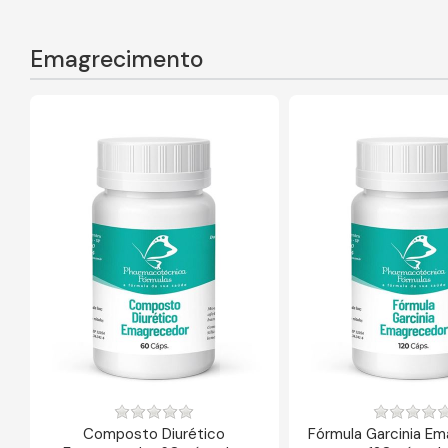
Emagrecimento
Composto Diurético
Fórmula Garcinia E