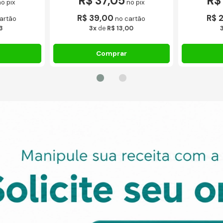
R$ 37,05
R$
no pix
no pix
R$ 39,00
R$ 
artão
no cartão
3
3x
de
R$ 13,00