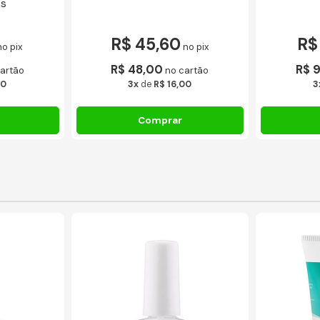
as
R$ 45,60
R$
no pix
no pix
R$ 48,00
R$ 
artão
no cartão
00
3x
de
R$ 16,00
3