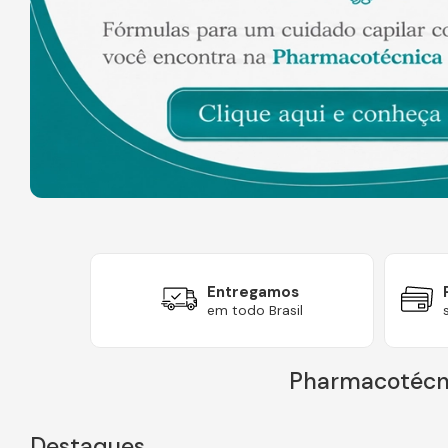
Entregamos
uro
em todo Brasil
Pharmacotécni
Destaques