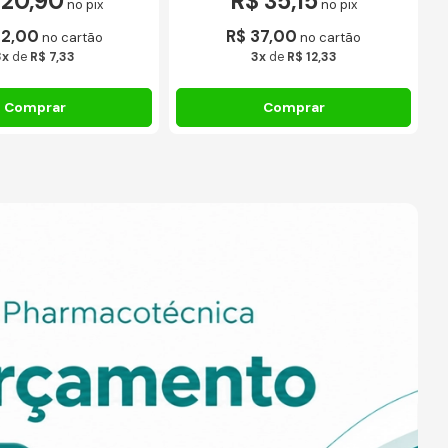
 20,90
R$ 35,15
no pix
no pix
22,00
R$ 37,00
no cartão
no cartão
3x
de
R$ 7,33
3x
de
R$ 12,33