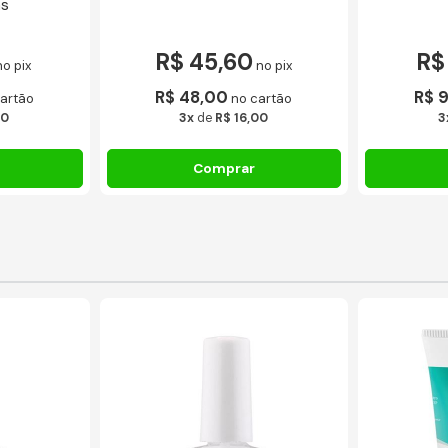
as
R$ 45,60
R$
no pix
no pix
R$ 48,00
R$ 
artão
no cartão
00
3x
de
R$ 16,00
3