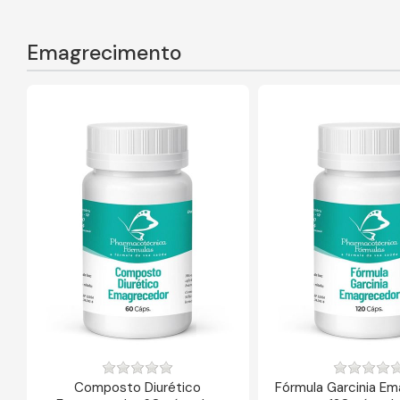
Emagrecimento
Composto Diurético
Fórmula Garcinia E