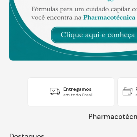
Entregamos
uro
em todo Brasil
Pharmacotécni
Destaques