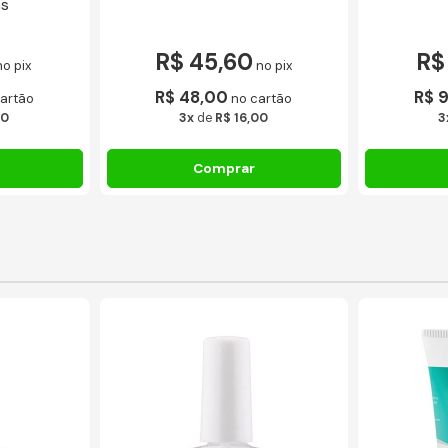
as
R$ 45,60
R$
no pix
no pix
R$ 48,00
R$ 
artão
no cartão
00
3x
de
R$ 16,00
3