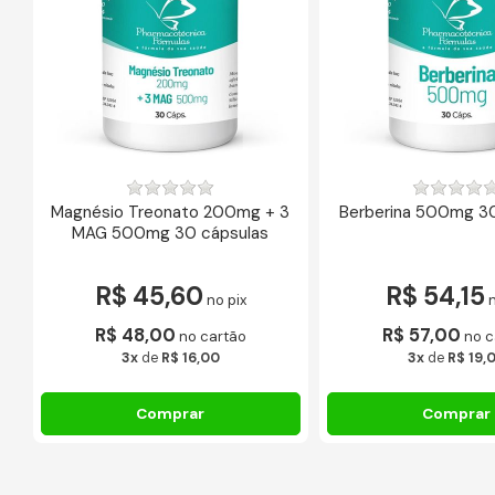
Magnésio Treonato 200mg + 3
Berberina 500mg 3
MAG 500mg 30 cápsulas
R$ 45,60
R$ 54,15
no pix
n
R$ 48,00
R$ 57,00
no cartão
no c
3x
de
R$ 16,00
3x
de
R$ 19,