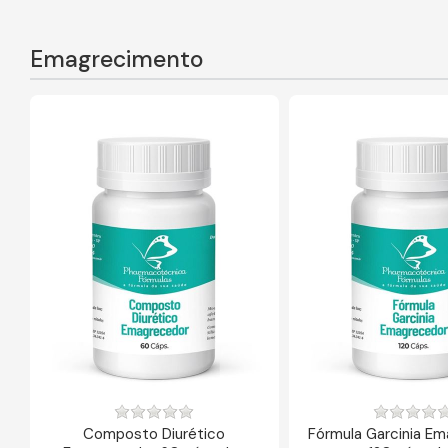
Emagrecimento
Composto Diurético
Fórmula Garcinia E