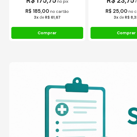
R$ 175,75
R$ 23,75
no pix
R$ 185,00
R$ 25,00
no cartão
no c
3x
de
R$ 61,67
3x
de
R$ 8,3