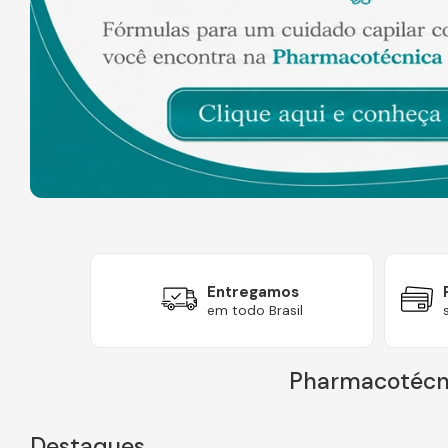
Entregamos
uro
em todo Brasil
Pharmacotécni
Destaques