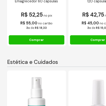
Emagrecedor 60 cápsulas
120 cápsul
R$ 52,25
R$ 42,75
no pix
R$ 55,00
R$ 45,00
no cartão
no c
3x
de
R$ 18,33
3x
de
R$ 15,
Estética e Cuidados