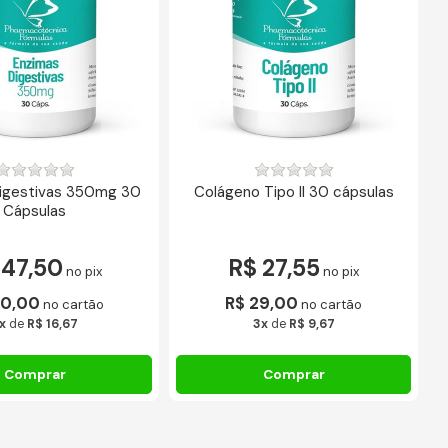
igestivas 350mg 30
Colágeno Tipo II 30 cápsulas
G
Cápsulas
 47,50
R$ 27,55
no pix
no pix
50,00
R$ 29,00
no cartão
no cartão
x
de
R$ 16,67
3x
de
R$ 9,67