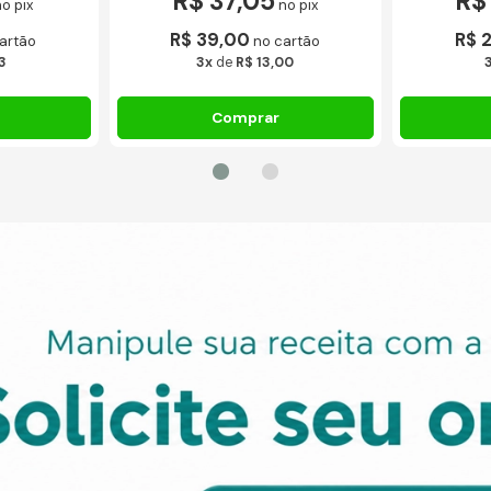
R$ 37,05
R$
no pix
no pix
R$ 39,00
R$ 
artão
no cartão
3
3x
de
R$ 13,00