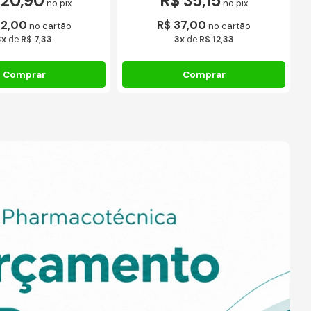
 20,90
R$ 35,15
no pix
no pix
22,00
R$ 37,00
no cartão
no cartão
3x
de
R$ 7,33
3x
de
R$ 12,33