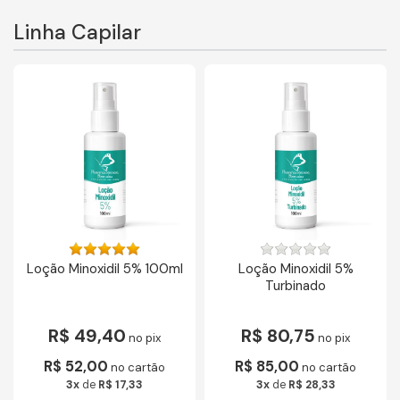
Linha Capilar
Loção Minoxidil 5% 100ml
Loção Minoxidil 5%
Turbinado
R$ 49,40
R$ 80,75
no pix
no pix
R$ 52,00
R$ 85,00
no cartão
no cartão
3x
de
R$ 17,33
3x
de
R$ 28,33