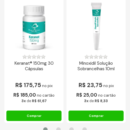
Keranat® 150mg 30
Minoxidil Solução
Cápsulas
Sobrancelhas 10ml
R$ 175,75
R$ 23,75
no pix
no pix
R$ 185,00
R$ 25,00
no cartão
no cartão
3x
de
R$ 61,67
3x
de
R$ 8,33