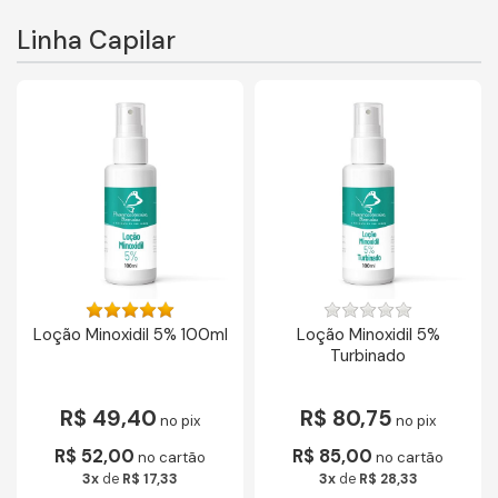
Linha Capilar
Loção Minoxidil 5% 100ml
Loção Minoxidil 5%
Turbinado
R$ 49,40
R$ 80,75
no pix
no pix
R$ 52,00
R$ 85,00
no cartão
no cartão
3x
de
R$ 17,33
3x
de
R$ 28,33