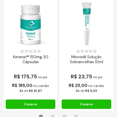
Keranat® 150mg 30
Minoxidil Solução
Cápsulas
Sobrancelhas 10ml
R$ 175,75
R$ 23,75
no pix
no pix
R$ 185,00
R$ 25,00
no cartão
no cartão
3x
de
R$ 61,67
3x
de
R$ 8,33